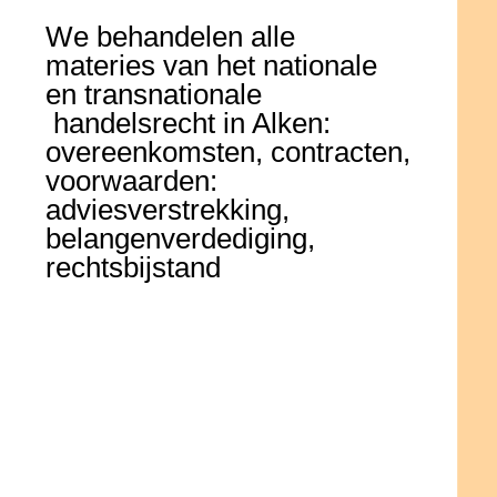
We behandelen alle
materies van het nationale
en transnationale
handelsrecht in Alken:
overeenkomsten, contracten,
voorwaarden:
adviesverstrekking,
belangenverdediging,
rechtsbijstand
Opstellen, lezen, negotiëren
commerciële
overeenkomsten
(concessie, distributie,
agentuur, licentie, …)
Idem dito voor de
algemene
verkoopsvoorwaarden
van