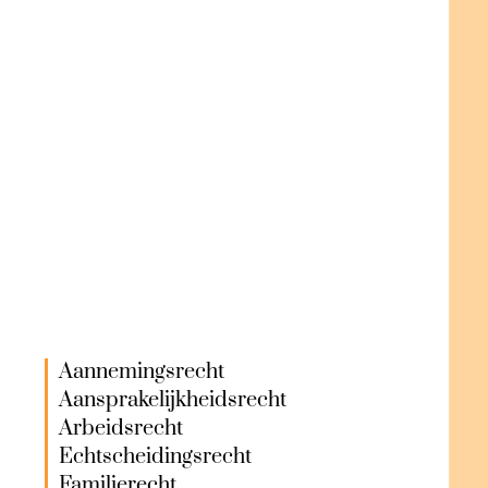
handelspraktijken
,
concurrentievervalsing,
misleidende reclame.
Juridische bijstand bij
geschillen
met klanten,
leveranciers, concurrenten,
administratie of fiscus.
Ingebrekestelling en de
invordering
van niet-betwiste
facturen
: zie ook
pagina
incasso
.
Aannemingsrecht
Aansprakelijkheidsrecht
Arbeidsrecht
Echtscheidingsrecht
Familierecht