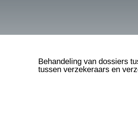
Behandeling van dossiers tu
tussen verzekeraars en ver
Aansprakelijkheidsverzekerin
beroepsaansprakelijkheid.
Bedrijfsschadeverzekering
.
Rechtsbijstandverzekering
.
Autoverzekering
, omniumverzek
Aansprakelijkheid (BA).
Brandverzekering
.