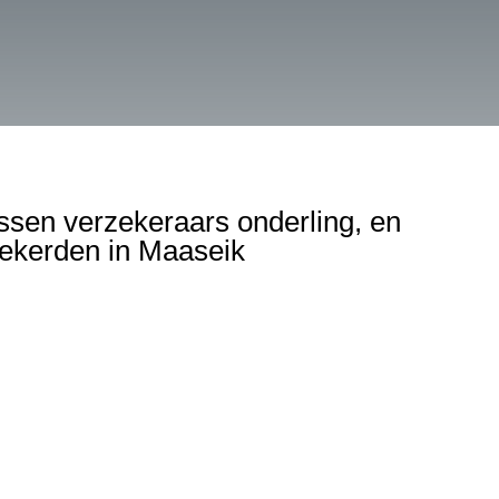
ssen verzekeraars onderling, en
zekerden in Maaseik
gen
, verzekering bedrijfsaansprakelijkheid,
ering en alle andere verzekeringen burgerlijke